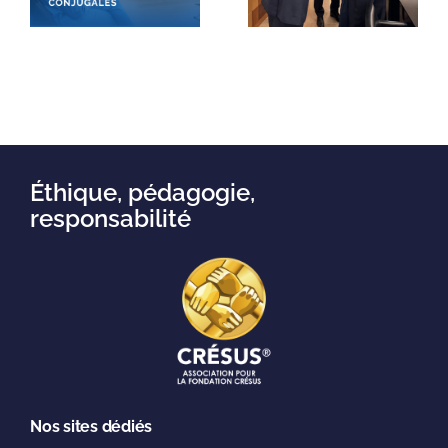
stressent
e,
pour
quotidienn
t
l’éducation
à cause de
financière
leur budget
Éthique, pédagogie,
responsabilité
Nos sites dédiés