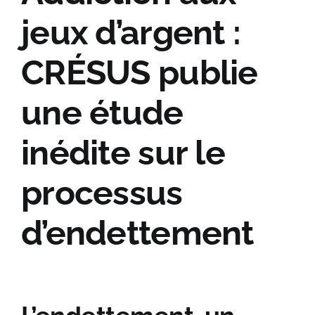
Agir avec nous
jeux d’argent :
Contact
CRÉSUS publie
une étude
inédite sur le
processus
d’endettement