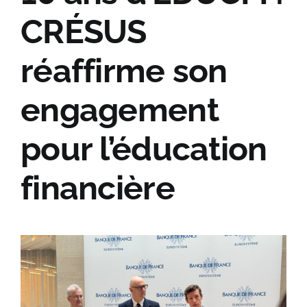
Agir avec nous
CRÉSUS
Contact
réaffirme son
engagement
pour l’éducation
financière